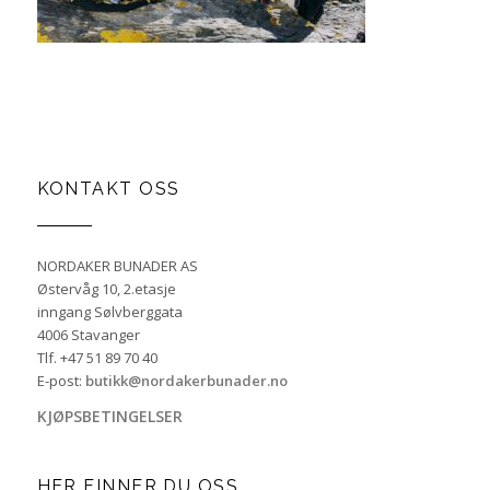
KONTAKT OSS
NORDAKER BUNADER AS
Østervåg 10, 2.etasje
inngang Sølvberggata
4006 Stavanger
Tlf. +47 51 89 70 40
E-post:
butikk@nordakerbunader.no
KJØPSBETINGELSER
HER FINNER DU OSS