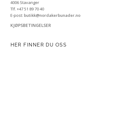
4006 Stavanger
Tlf. +47 51 89 70 40
E-post:
butikk@nordakerbunader.no
KJØPSBETINGELSER
HER FINNER DU OSS