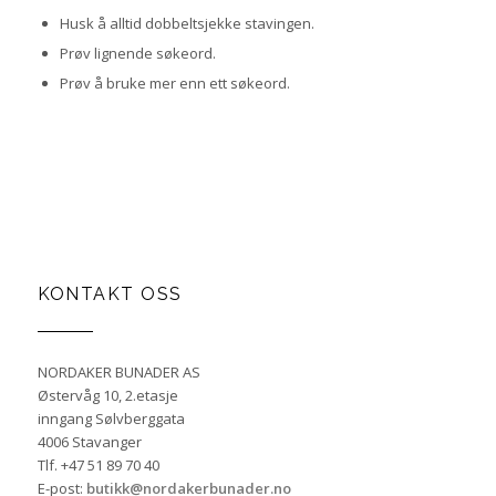
Husk å alltid dobbeltsjekke stavingen.
Prøv lignende søkeord.
Prøv å bruke mer enn ett søkeord.
KONTAKT OSS
NORDAKER BUNADER AS
Østervåg 10, 2.etasje
inngang Sølvberggata
4006 Stavanger
Tlf. +47 51 89 70 40
E-post:
butikk@nordakerbunader.no