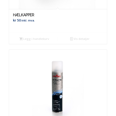
HÆLKAPPER
kr
50
inkl. mva.
Legg i handlekurv
Vis detaljer