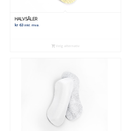
HALVSÅLER
kr
63
inkl. mva.
Velg alternativ