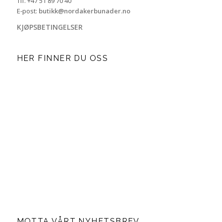
Tlf. +47 51 89 70 40
E-post:
butikk@nordakerbunader.no
KJØPSBETINGELSER
HER FINNER DU OSS
MOTTA VÅRT NYHETSBREV