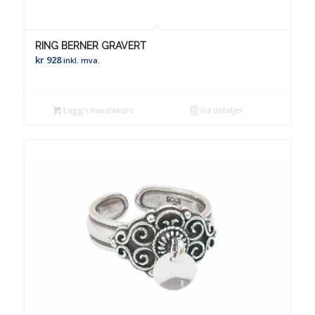
RING BERNER GRAVERT
kr
928
inkl. mva.
Legg i handlekurv
Vis detaljer