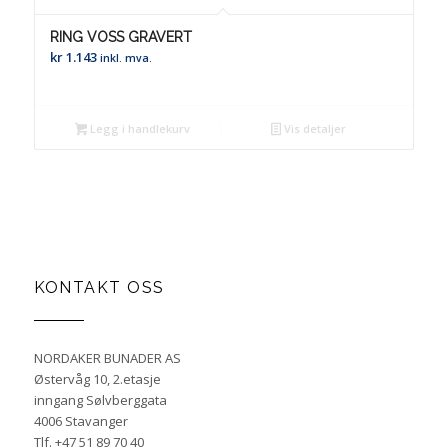
RING VOSS GRAVERT
kr
1.143
inkl. mva.
Legg i handlekurv
Vis detaljer
KONTAKT OSS
NORDAKER BUNADER AS
Østervåg 10, 2.etasje
inngang Sølvberggata
4006 Stavanger
Tlf. +47 51 89 70 40