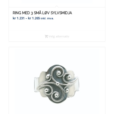
RING MED 3 SMÅ LØV SYLVSMIDJA
Prisområde:
kr
1.231
–
kr
1.265
inkl. mva.
kr 1.231
til
kr 1.265
Velg alternativ