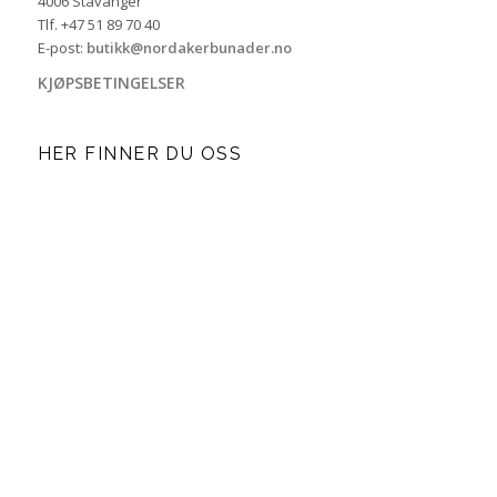
4006 Stavanger
Tlf. +47 51 89 70 40
E-post:
butikk@nordakerbunader.no
KJØPSBETINGELSER
HER FINNER DU OSS