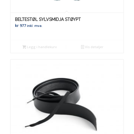
BELTESTØL SYLVSMIDJA STØYPT
kr
977
inkl. mva.
Legg i handlekurv
Vis detaljer