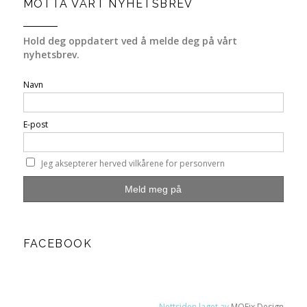
MOTTA VÅRT NYHETSBREV
Hold deg oppdatert ved å melde deg på vårt
nyhetsbrev.
Navn
E-post
Jeg aksepterer herved vilkårene for personvern
FACEBOOK
Nettsiden laget av
MOFix Design