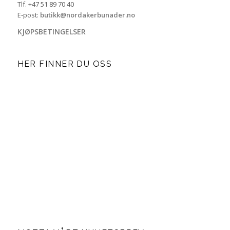
Tlf. +47 51 89 70 40
E-post:
butikk@nordakerbunader.no
KJØPSBETINGELSER
HER FINNER DU OSS