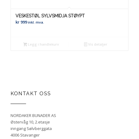
VESKESTØL SYLVSMIDJA STØYPT
kr
999
inkl. mva.
Legg i handlekurv
Vis detaljer
KONTAKT OSS
NORDAKER BUNADER AS
Østervåg 10, 2.etasje
inngang Sølvberggata
4006 Stavanger