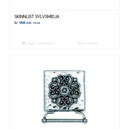
SKINNLIST SYLVSMIDJA
kr
968
inkl. mva.
Legg i handlekurv
Vis detaljer