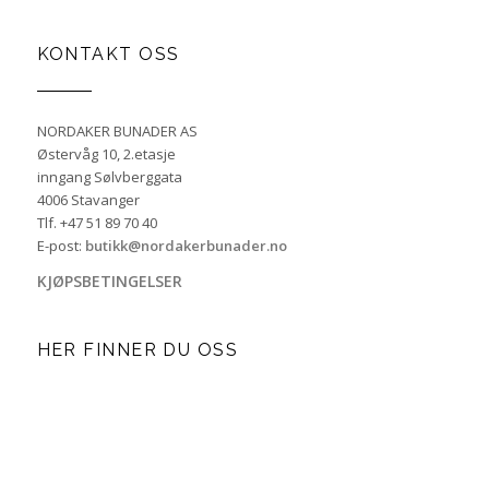
KONTAKT OSS
NORDAKER BUNADER AS
Østervåg 10, 2.etasje
inngang Sølvberggata
4006 Stavanger
Tlf. +47 51 89 70 40
E-post:
butikk@nordakerbunader.no
KJØPSBETINGELSER
HER FINNER DU OSS