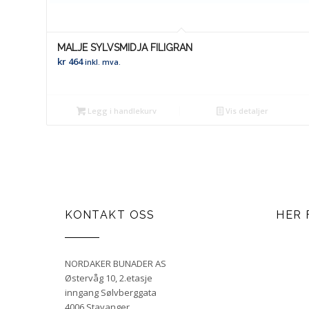
MALJE SYLVSMIDJA FILIGRAN
kr
464
inkl. mva.
Legg i handlekurv
Vis detaljer
KONTAKT OSS
HER 
NORDAKER BUNADER AS
Østervåg 10, 2.etasje
inngang Sølvberggata
4006 Stavanger