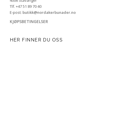
4006 Stavanger
Tlf. +47 51 89 70 40
E-post:
butikk@nordakerbunader.no
KJØPSBETINGELSER
HER FINNER DU OSS