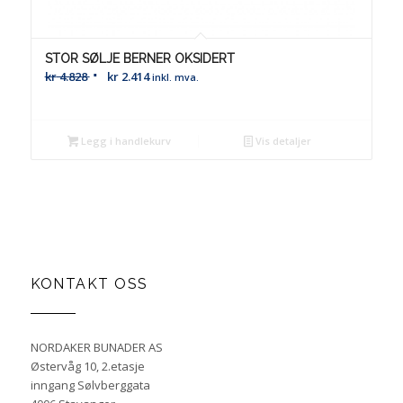
STOR SØLJE BERNER OKSIDERT
kr
4.828
kr
2.414
inkl. mva.
Legg i handlekurv
Vis detaljer
KONTAKT OSS
NORDAKER BUNADER AS
Østervåg 10, 2.etasje
inngang Sølvberggata