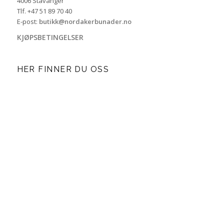
4006 Stavanger
Tlf. +47 51 89 70 40
E-post:
butikk@nordakerbunader.no
KJØPSBETINGELSER
HER FINNER DU OSS