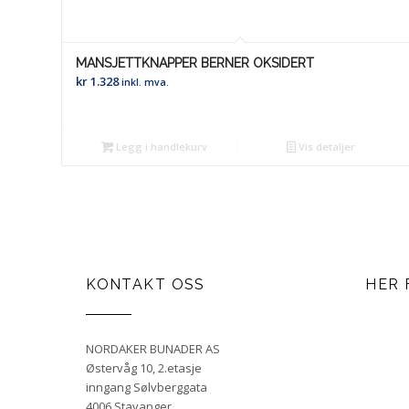
MANSJETTKNAPPER BERNER OKSIDERT
kr
1.328
inkl. mva.
Legg i handlekurv
Vis detaljer
KONTAKT OSS
HER 
NORDAKER BUNADER AS
Østervåg 10, 2.etasje
inngang Sølvberggata
4006 Stavanger