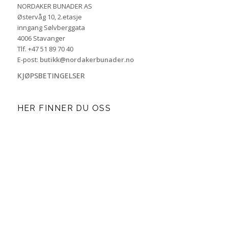
NORDAKER BUNADER AS
Østervåg 10, 2.etasje
inngang Sølvberggata
4006 Stavanger
Tlf. +47 51 89 70 40
E-post:
butikk@nordakerbunader.no
KJØPSBETINGELSER
HER FINNER DU OSS