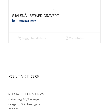
SJALSNÅL BERNER GRAVERT
kr
1.768
inkl. mva.
Legg i handlekurv
Vis detaljer
KONTAKT OSS
NORDAKER BUNADER AS
Østervåg 10, 2.etasje
inngang Sølvberggata