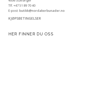
4006 Stavanger
Tlf. +47 51 89 70 40
E-post:
butikk@nordakerbunader.no
KJØPSBETINGELSER
HER FINNER DU OSS