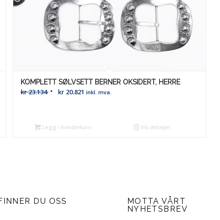
KOMPLETT SØLVSETT BERNER OKSIDERT, HERRE
kr
23.134
kr
20.821
inkl. mva.
Legg i handlekurv
Vis detaljer
FINNER DU OSS
MOTTA VÅRT
NYHETSBREV