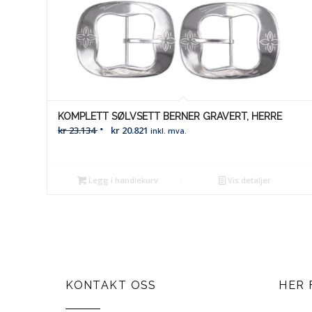
KOMPLETT SØLVSETT BERNER GRAVERT, HERRE
kr
23.134
kr
20.821
inkl. mva.
Legg i handlekurv
Vis detaljer
KONTAKT OSS
HER 