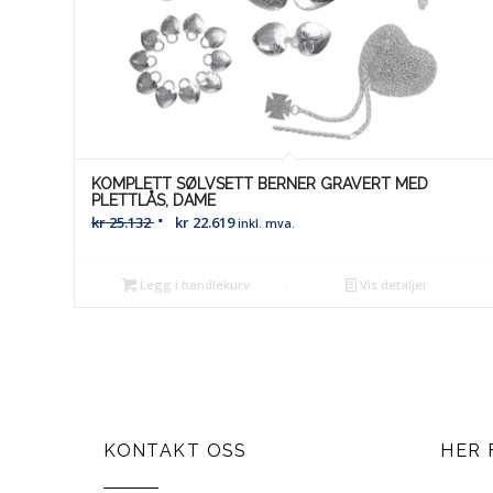
KOMPLETT SØLVSETT BERNER GRAVERT MED
PLETTLÅS, DAME
kr
25.132
kr
22.619
inkl. mva.
Legg i handlekurv
Vis detaljer
KONTAKT OSS
HER 