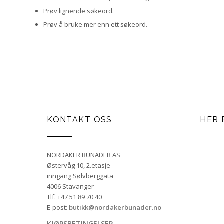
Prøv lignende søkeord.
Prøv å bruke mer enn ett søkeord.
KONTAKT OSS
HER 
NORDAKER BUNADER AS
Østervåg 10, 2.etasje
inngang Sølvberggata
4006 Stavanger
Tlf. +47 51 89 70 40
E-post:
butikk@nordakerbunader.no
KJØPSBETINGELSER