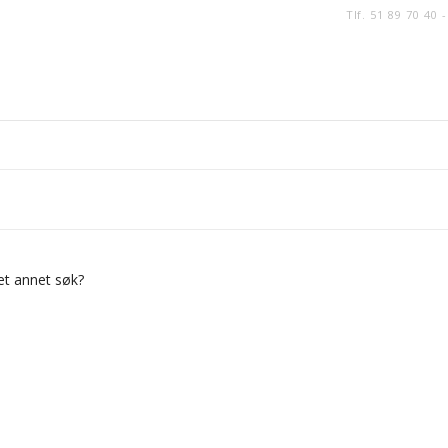
Tlf. 51 89 70 40 
 et annet søk?