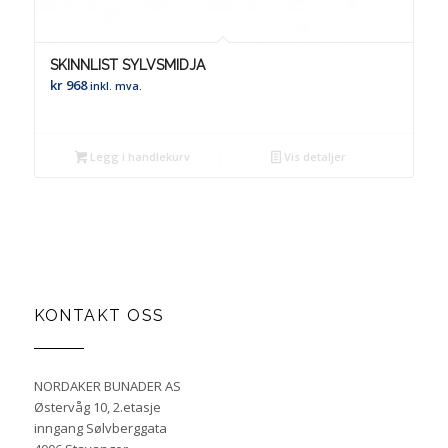
SKINNLIST SYLVSMIDJA
kr
968
inkl. mva.
Legg i handlekurv
Vis detaljer
KONTAKT OSS
NORDAKER BUNADER AS
Østervåg 10, 2.etasje
inngang Sølvberggata