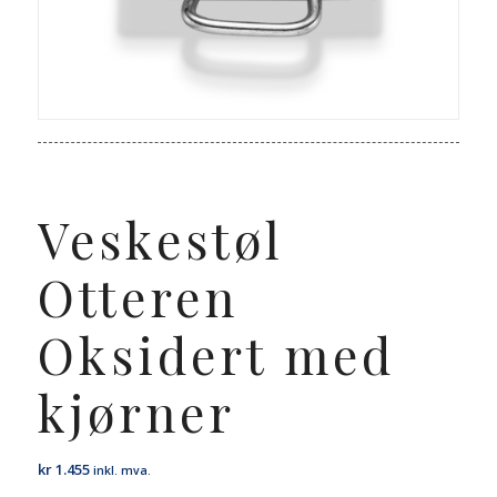
Veskestøl
Otteren
Oksidert med
kjørner
kr
1.455
inkl. mva.