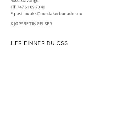
4006 Stavanger
Tlf. +47 51 89 70 40
E-post:
butikk@nordakerbunader.no
KJØPSBETINGELSER
HER FINNER DU OSS