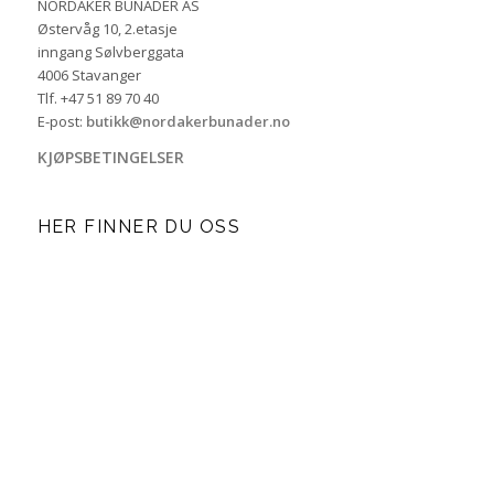
NORDAKER BUNADER AS
Østervåg 10, 2.etasje
inngang Sølvberggata
4006 Stavanger
Tlf. +47 51 89 70 40
E-post:
butikk@nordakerbunader.no
KJØPSBETINGELSER
HER FINNER DU OSS