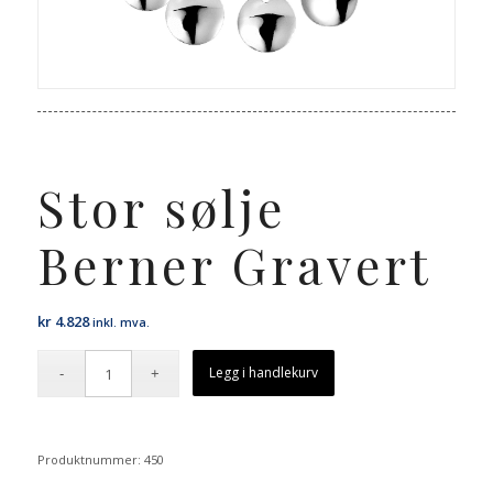
Stor sølje
Berner Gravert
kr
4.828
inkl. mva.
Legg i handlekurv
Produktnummer:
450