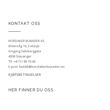
KONTAKT OSS
NORDAKER BUNADER AS
Østervåg 10, 2.etasje
inngang Sølvberggata
4006 Stavanger
Tlf. +47 51 89 70 40
E-post:
butikk@nordakerbunader.no
KJØPSBETINGELSER
HER FINNER DU OSS