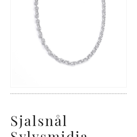
Sjalsnål
Sylvsmidja