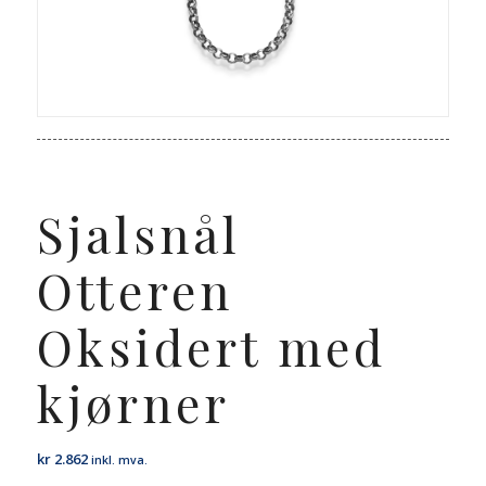
Sjalsnål
Otteren
Oksidert med
kjørner
kr
2.862
inkl. mva.