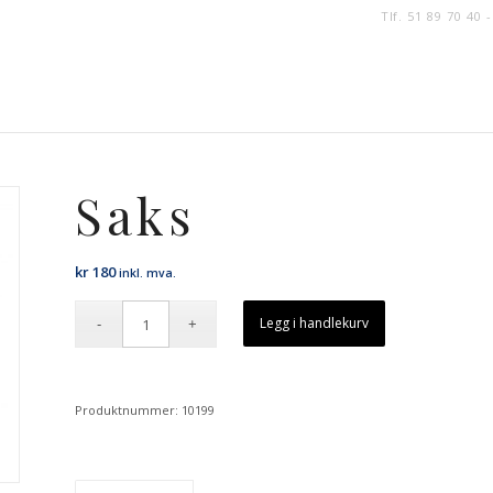
Tlf. 51 89 70 40 
Saks
kr
180
inkl. mva.
Legg i handlekurv
Produktnummer:
10199