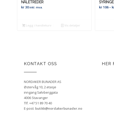
NÅLETREDER
SYRINGE
kr
30
kr
106
–
k
inkl. mva.
Legg i handlekurv
Vis detaljer
KONTAKT OSS
HER 
NORDAKER BUNADER AS
Østervåg 10, 2.etasje
inngang Sølvberggata
4006 Stavanger
Tlf. +47 51 89 70 40
E-post:
butikk@nordakerbunader.no