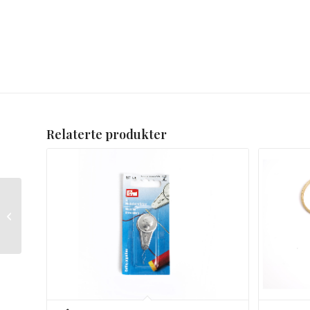
Relaterte produkter
Impregnering spray
sko