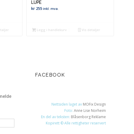
LUPE
kr
255
inkl. mva.
taljer
Legg i handlekurv
Vis detaljer
FACEBOOK
melde
Nettsiden laget av
MOFix Design
Foto:
Anne Lise Norheim
En del av teksten:
Blåsenborg Reklame
Kopirett © Alle rettigheter reservert