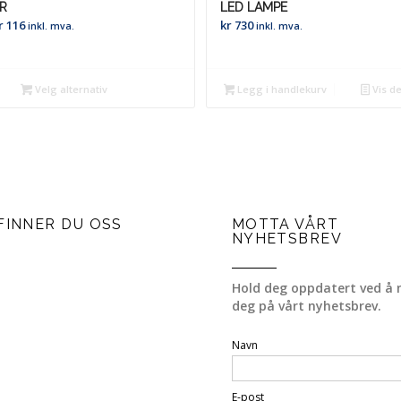
R
LED LAMPE
Prisområde:
r
116
kr
730
inkl. mva.
inkl. mva.
kr 106
til
kr 116
Velg alternativ
Legg i handlekurv
Vis de
FINNER DU OSS
MOTTA VÅRT
NYHETSBREV
Hold deg oppdatert ved å 
deg på vårt nyhetsbrev.
Navn
E-post