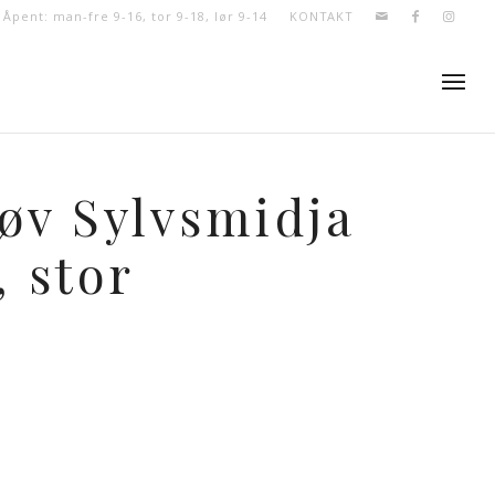
- Åpent: man-fre 9-16, tor 9-18, lør 9-14
KONTAKT
øv Sylvsmidja
, stor