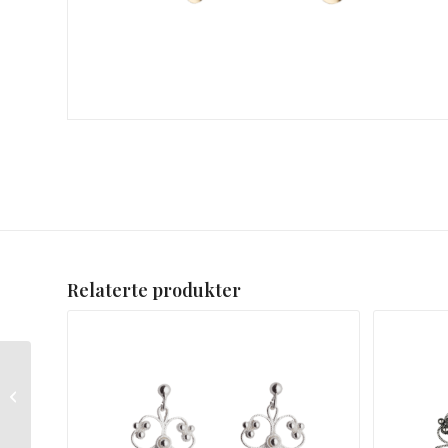
Relaterte produkter
Ørepynt med 3 løv
Sylvsmidja hvit forgylt,
stor