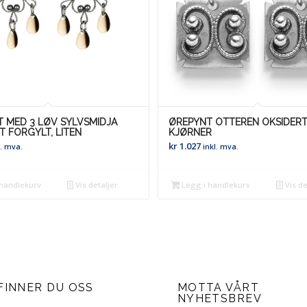
 MED 3 LØV SYLVSMIDJA
ØREPYNT OTTEREN OKSIDER
T FORGYLT, LITEN
KJØRNER
kr
1.027
l. mva.
inkl. mva.
handlekurv
Vis detaljer
Legg i handlekurv
Vis de
FINNER DU OSS
MOTTA VÅRT
NYHETSBREV