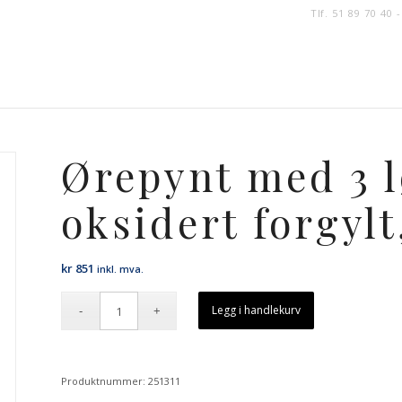
Tlf. 51 89 70 40 
Ørepynt med 3 l
oksidert forgylt
kr
851
inkl. mva.
Legg i handlekurv
Produktnummer:
251311