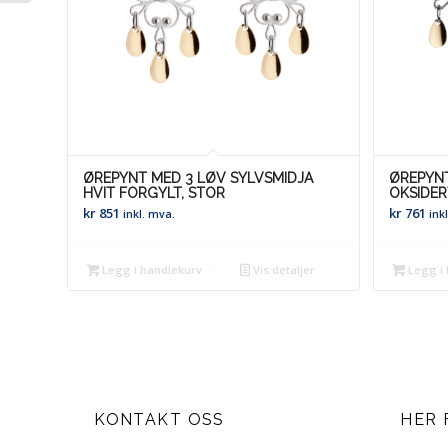
ØREPYNT MED 3 LØV SYLVSMIDJA
ØREPYNT
HVIT FORGYLT, STOR
OKSIDER
kr
851
kr
761
inkl. mva.
ink
Legg i handlekurv
Vis detaljer
Legg i 
KONTAKT OSS
HER 