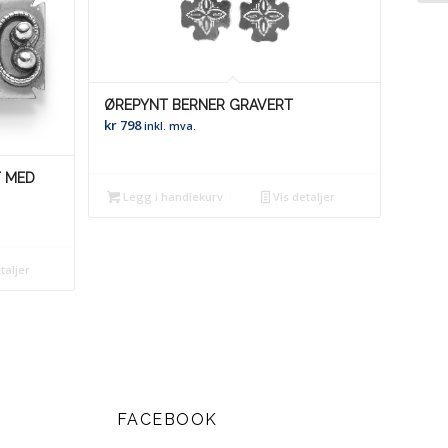
ØREPYNT BERNER GRAVERT
kr
798
inkl. mva.
T MED
Legg i handlekurv
Vis detaljer
taljer
FACEBOOK