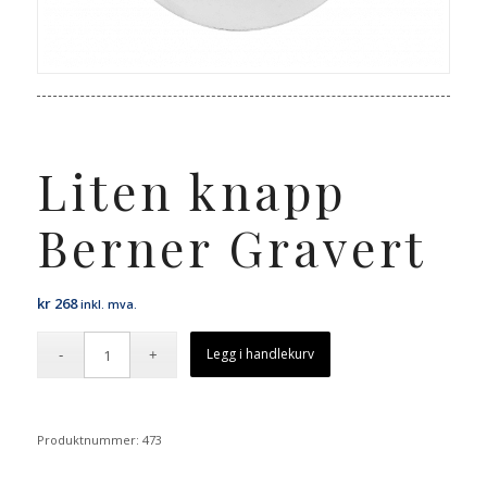
Liten knapp
Berner Gravert
kr
268
inkl. mva.
Legg i handlekurv
Produktnummer:
473