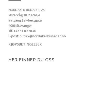
NORDAKER BUNADER AS
Østervåg 10, 2.etasje
inngang Sølvberggata
4006 Stavanger
Tlf. +47 51 89 70 40
E-post:
butikk@nordakerbunader.no
KJØPSBETINGELSER
HER FINNER DU OSS