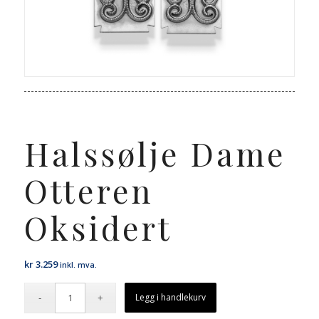
Halssølje Dame
Otteren
Oksidert
kr
3.259
inkl. mva.
Legg i handlekurv