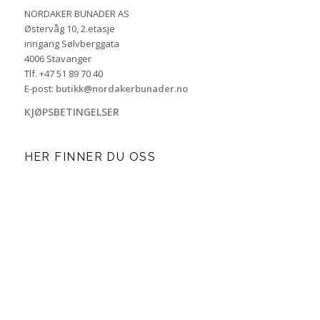
NORDAKER BUNADER AS
Østervåg 10, 2.etasje
inngang Sølvberggata
4006 Stavanger
Tlf. +47 51 89 70 40
E-post:
butikk@nordakerbunader.no
KJØPSBETINGELSER
HER FINNER DU OSS