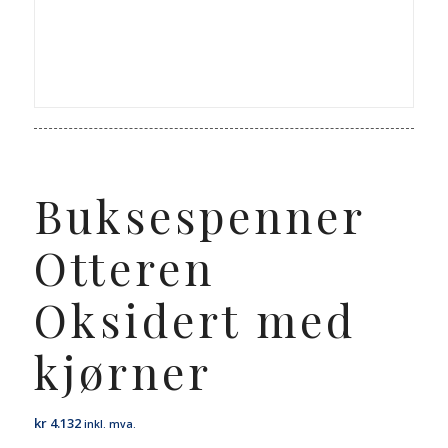
Buksespenner
Otteren
Oksidert med
kjørner
kr
4.132
inkl. mva.