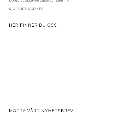
E-post:
butikk@nordakerbunader.no
KJØPSBETINGELSER
HER FINNER DU OSS
MOTTA VÅRT NYHETSBREV