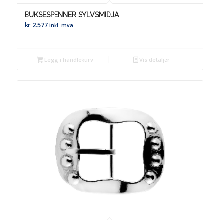
BUKSESPENNER SYLVSMIDJA
kr
2.577
inkl. mva.
Legg i handlekurv
Vis detaljer