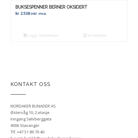
BUKSESPENNER BERNER OKSIDERT
kr
2.538
inkl. mva.
Legg i handlekurv
Vis detaljer
KONTAKT OSS
NORDAKER BUNADER AS
Østervåg 10, 2.etasje
inngang Sølvberggata
4006 Stavanger
Tlf. +47 51 89 70 40