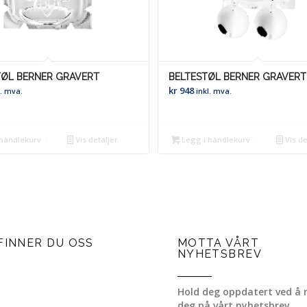
TØL BERNER GRAVERT
BELTESTØL BERNER GRAVERT
kr
948
l. mva.
inkl. mva.
handlekurv
Vis detaljer
Legg i handlekurv
Vis de
FINNER DU OSS
MOTTA VÅRT
NYHETSBREV
Hold deg oppdatert ved å 
deg på vårt nyhetsbrev.