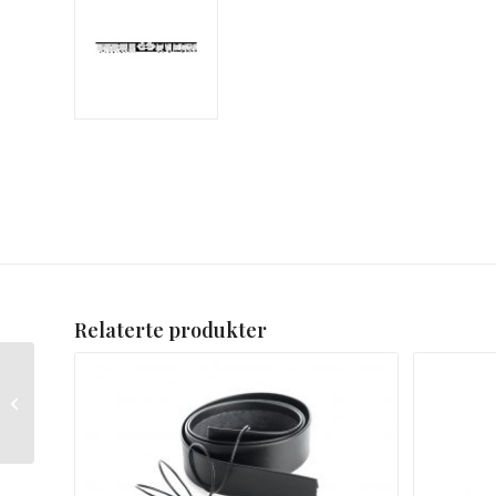
Relaterte produkter
Veskestøl Berner
Gravert