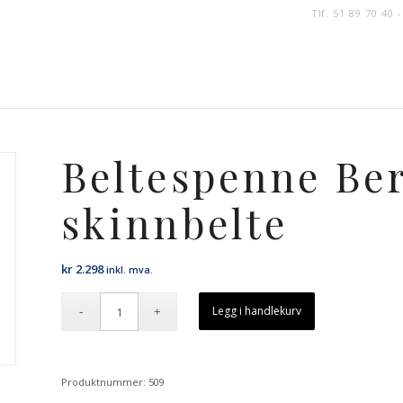
Tlf. 51 89 70 40 
Beltespenne Ber
skinnbelte
kr
2.298
inkl. mva.
Legg i handlekurv
Produktnummer:
509