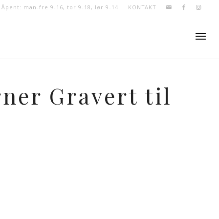
- Åpent: man-fre 9-16, tor 9-18, lør 9-14
KONTAKT
ner Gravert til