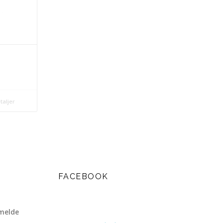
taljer
FACEBOOK
melde