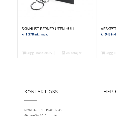
SKINNLIST BERNER UTEN HULL
VESKES
kr
1.378
kr
948
inkl. mva.
ink
Legg i handlekurv
Vis detaljer
Legg i 
KONTAKT OSS
HER 
NORDAKER BUNADER AS
Østervåg 10, 2.etasje