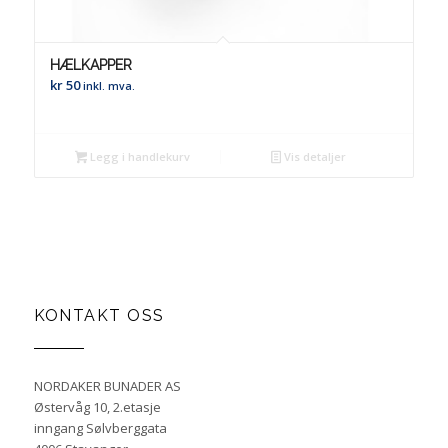
HÆLKAPPER
kr
50
inkl. mva.
Legg i handlekurv
Vis detaljer
KONTAKT OSS
NORDAKER BUNADER AS
Østervåg 10, 2.etasje
inngang Sølvberggata