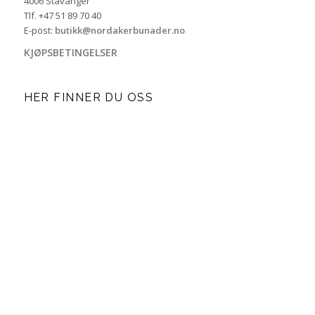
4006 Stavanger
Tlf. +47 51 89 70 40
E-post:
butikk@nordakerbunader.no
KJØPSBETINGELSER
HER FINNER DU OSS