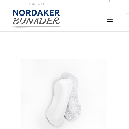
14
KONTAKT