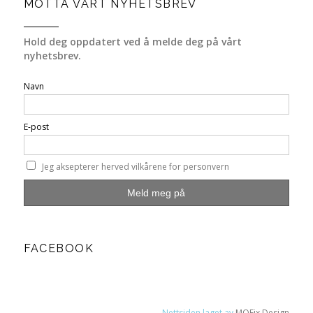
MOTTA VÅRT NYHETSBREV
Hold deg oppdatert ved å melde deg på vårt
nyhetsbrev.
Navn
E-post
Jeg aksepterer herved vilkårene for personvern
FACEBOOK
Nettsiden laget av
MOFix Design