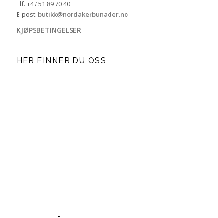
Tlf. +47 51 89 70 40
E-post:
butikk@nordakerbunader.no
KJØPSBETINGELSER
HER FINNER DU OSS