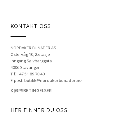
KONTAKT OSS
NORDAKER BUNADER AS
Østervåg 10, 2.etasje
inngang Sølvberggata
4006 Stavanger
Tlf. +47 51 89 70 40
E-post:
butikk@nordakerbunader.no
KJØPSBETINGELSER
HER FINNER DU OSS