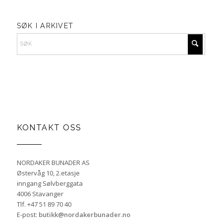
SØK I ARKIVET
KONTAKT OSS
NORDAKER BUNADER AS
Østervåg 10, 2.etasje
inngang Sølvberggata
4006 Stavanger
Tlf. +47 51 89 70 40
E-post:
butikk@nordakerbunader.no