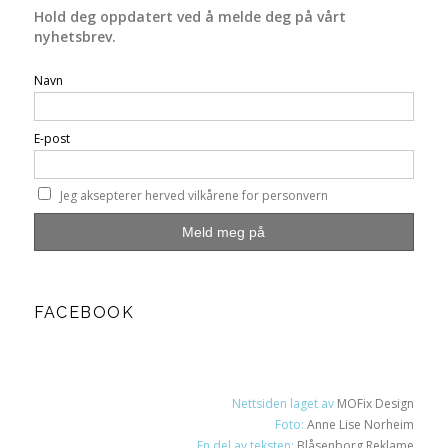
Hold deg oppdatert ved å melde deg på vårt
nyhetsbrev.
Navn
E-post
Jeg aksepterer herved vilkårene for personvern
FACEBOOK
Nettsiden laget av
MOFix Design
Foto:
Anne Lise Norheim
En del av teksten:
Blåsenborg Reklame