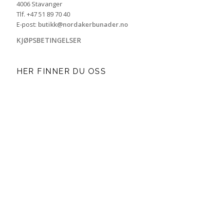
4006 Stavanger
Tlf. +47 51 89 70 40
E-post:
butikk@nordakerbunader.no
KJØPSBETINGELSER
HER FINNER DU OSS