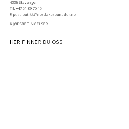
4006 Stavanger
Tlf. +47 51 89 70 40
E-post:
butikk@nordakerbunader.no
KJØPSBETINGELSER
HER FINNER DU OSS