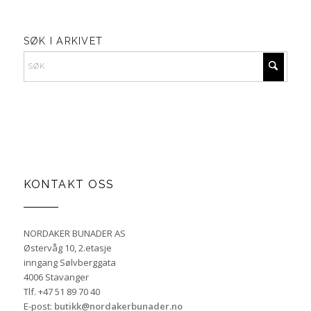
SØK I ARKIVET
KONTAKT OSS
NORDAKER BUNADER AS
Østervåg 10, 2.etasje
inngang Sølvberggata
4006 Stavanger
Tlf. +47 51 89 70 40
E-post:
butikk@nordakerbunader.no