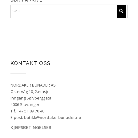
KONTAKT OSS
NORDAKER BUNADER AS
Østervåg 10, 2.etasje
inngang Sølvberggata
4006 Stavanger
Tlf. +47 51 89 70 40
E-post:
butikk@nordakerbunader.no
KJØPSBETINGELSER