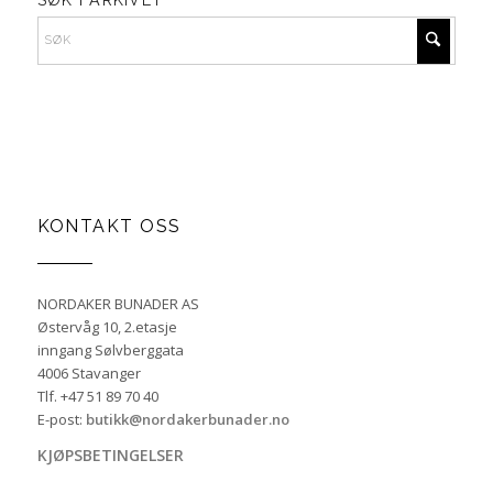
KONTAKT OSS
NORDAKER BUNADER AS
Østervåg 10, 2.etasje
inngang Sølvberggata
4006 Stavanger
Tlf. +47 51 89 70 40
E-post:
butikk@nordakerbunader.no
KJØPSBETINGELSER