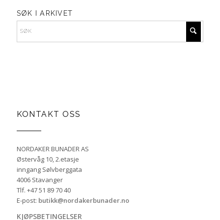
SØK I ARKIVET
KONTAKT OSS
NORDAKER BUNADER AS
Østervåg 10, 2.etasje
inngang Sølvberggata
4006 Stavanger
Tlf. +47 51 89 70 40
E-post:
butikk@nordakerbunader.no
KJØPSBETINGELSER