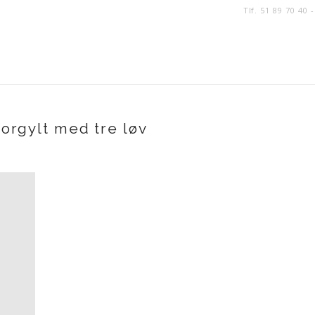
Tlf. 51 89 70 40 
orgylt med tre løv