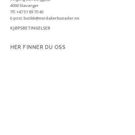
4006 Stavanger
Tlf. +47 51 89 70 40
E-post:
butikk@nordakerbunader.no
KJØPSBETINGELSER
HER FINNER DU OSS