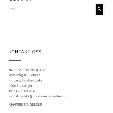
KONTAKT OSS
NORDAKER BUNADER AS
Østervåg 10, 2.etasje
inngang Sølvberggata
4006 Stavanger
Tlf. +47 51 89 70 40
E-post:
butikk@nordakerbunader.no
KJØPSBETINGELSER