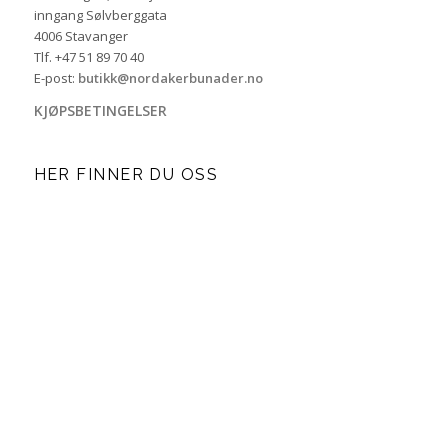
inngang Sølvberggata
4006 Stavanger
Tlf. +47 51 89 70 40
E-post:
butikk@nordakerbunader.no
KJØPSBETINGELSER
HER FINNER DU OSS