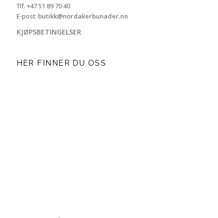
Tlf. +47 51 89 70 40
E-post:
butikk@nordakerbunader.no
KJØPSBETINGELSER
HER FINNER DU OSS