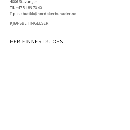
4006 Stavanger
Tlf. +47 51 89 70 40
E-post:
butikk@nordakerbunader.no
KJØPSBETINGELSER
HER FINNER DU OSS