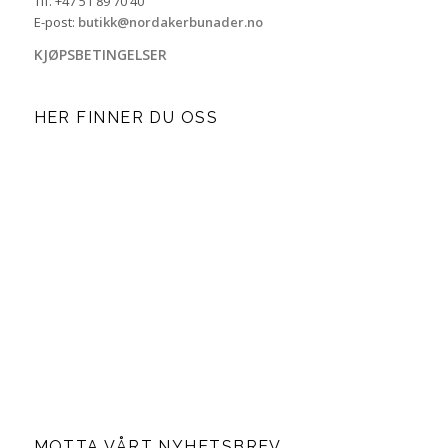
Tlf. +47 51 89 70 40
E-post:
butikk@nordakerbunader.no
KJØPSBETINGELSER
HER FINNER DU OSS
MOTTA VÅRT NYHETSBREV