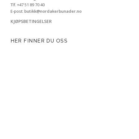
Tlf. +47 51 89 70 40
E-post:
butikk@nordakerbunader.no
KJØPSBETINGELSER
HER FINNER DU OSS