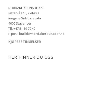
NORDAKER BUNADER AS
Østervåg 10, 2.etasje
inngang Sølvberggata
4006 Stavanger
Tlf. +47 51 89 70 40
E-post:
butikk@nordakerbunader.no
KJØPSBETINGELSER
HER FINNER DU OSS