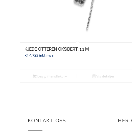
KJEDE OTTEREN OKSIDERT, 1,1 M
kr
4.723
inkl. mva.
Legg i handlekurv
Vis detaljer
KONTAKT OSS
HER 