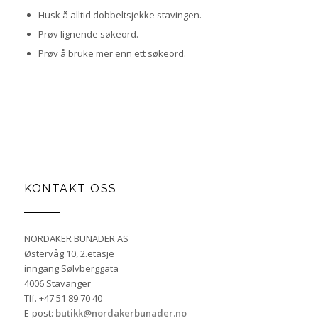
Husk å alltid dobbeltsjekke stavingen.
Prøv lignende søkeord.
Prøv å bruke mer enn ett søkeord.
KONTAKT OSS
NORDAKER BUNADER AS
Østervåg 10, 2.etasje
inngang Sølvberggata
4006 Stavanger
Tlf. +47 51 89 70 40
E-post:
butikk@nordakerbunader.no